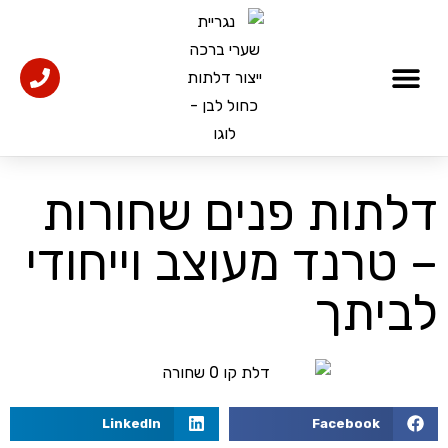
דלתות כניסה
אולמות תצוגה
אדריכלים ומעצבים
דלתות פנים מעוצבות
דלתות פנים שחורות
– טרנד מעוצב וייחודי
לביתך
LinkedIn
Facebook