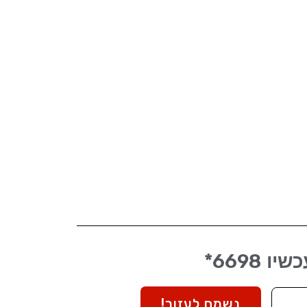
6698*
כשיו
נשמח לעזור!