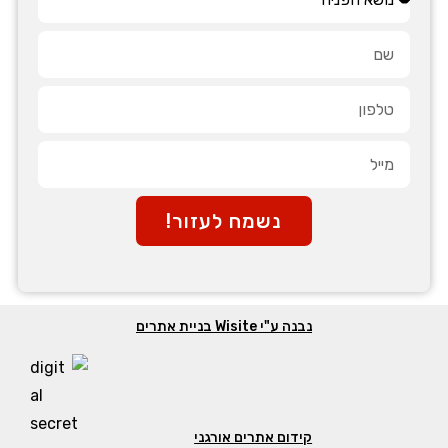
נשמח לעזור!
נבנה ע"י Wisite בניית אתרים
קידום אתרים אורגני